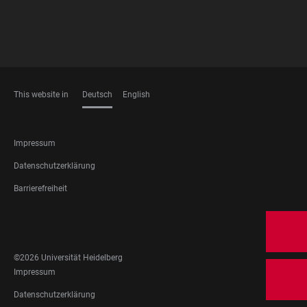
This website in
Deutsch
English
SPRACHEN
FOOTER
Impressum
LEGAL
Datenschutzerklärung
Barrierefreiheit
FOOTER
SOCIAL
MEDIA
©2026 Universität Heidelberg
FOOTER
Impressum
LEGAL
Datenschutzerklärung