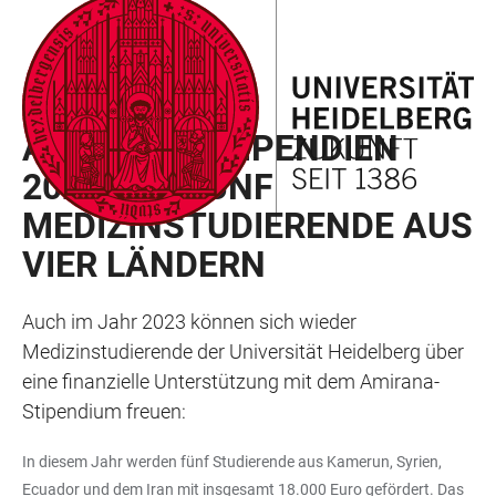
ZUM
HAUPTNAVIGATION
WEBSEITENSUCHE
LINKS
HAUPTINHALT
ÖFFNEN
ÖFFNEN
ZUR
BARRIEREFREIHEIT
HAINEWS 2023/01
AMIRANA-STIPENDIEN
2023 FÜR FÜNF
MEDIZINSTUDIERENDE AUS
VIER LÄNDERN
Auch im Jahr 2023 können sich wieder
Medizinstudierende der Universität Heidelberg über
eine finanzielle Unterstützung mit dem Amirana-
Stipendium freuen:
In diesem Jahr werden fünf Studierende aus Kamerun, Syrien,
Ecuador und dem Iran mit insgesamt 18.000 Euro gefördert. Das