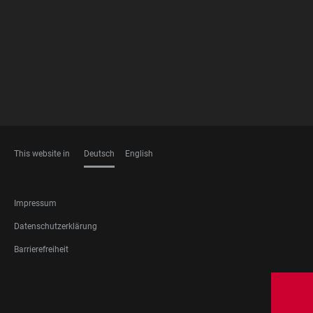
MEMBERSHIPS
This website in
Deutsch
English
SPRACHEN
FOOTER
Impressum
LEGAL
Datenschutzerklärung
Barrierefreiheit
FOOTER
SOCIAL