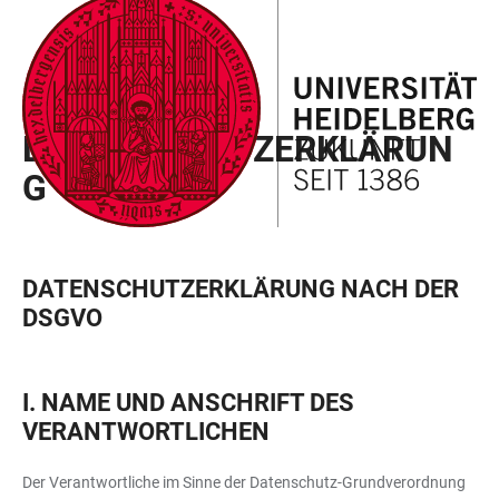
ZUM
HAUPTNAVIGATION
WEBSEITENSUCHE
LINKS
HAUPTINHALT
ÖFFNEN
ÖFFNEN
ZUR
BARRIEREFREIHEIT
RECHTLICHES
DATENSCHUTZERKLÄRUN
G
DATENSCHUTZERKLÄRUNG NACH DER
DSGVO
I. NAME UND ANSCHRIFT DES
VERANTWORTLICHEN
Der Verantwortliche im Sinne der Datenschutz-Grundverordnung