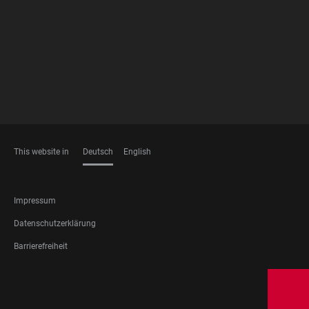
MEMBERSHIPS
This website in
Deutsch
English
SPRACHEN
FOOTER
Impressum
LEGAL
Datenschutzerklärung
Barrierefreiheit
FOOTER
SOCIAL