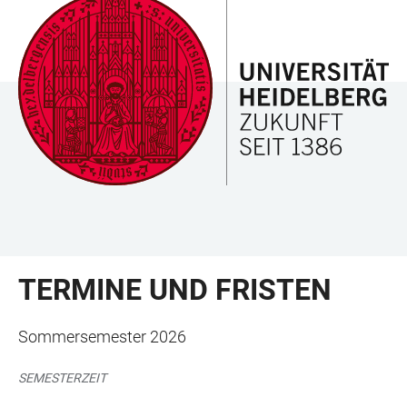
ZUM
HAUPTNAVIGATION
WEBSEITENSUCHE
LINKS
HAUPTINHALT
ÖFFNEN
ÖFFNEN
ZUR
BARRIEREFREIHEIT
TERMINE UND FRISTEN
Sommersemester 2026
SEMESTERZEIT