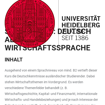
ZUM
HAUPTNAVIGATION
WEBSEITENSUCHE
LINKS
HAUPTINHALT
ÖFFNEN
ÖFFNEN
ZUR
BARRIEREFREIHEIT
SEMESTERBEGLEITPROGRAMM
SPRACHKURS: DEUTSCH
ALS
WIRTSCHAFTSSPRACHE
INHALT
Ausgehend von einem Sprachniveau von mind. B2 vertieft dieser
Kurs die Deutschkenntnisse ausländischer Studierender. Dabei
stehen Wirtschaftsthemen im Vordergrund. Es werden
verschiedene Themenfelder behandelt (z. B.
Wirtschaftsgeschichte, Kapital- und Finanzmarkt, Internationale
Wirtschafts- und Handelsbeziehungen) und je nach Interesse der