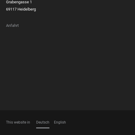
Grabengasse 1
69117 Heidelberg
Anfahrt
FOOTER
MEMBERSHIPS
This website in
Deutsch
English