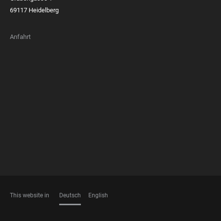
69117 Heidelberg
Anfahrt
FOOTER
MEMBERSHIPS
This website in
Deutsch
English
SPRACHEN