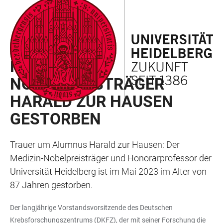
ZUM
HAUPTNAVIGATION
WEBSEITENSUCHE
LINKS
HAUPTINHALT
ÖFFNEN
ÖFFNEN
ZUR
BARRIEREFREIHEIT
HAINEWS 2023/02
MEDIZIN-
NOBELPREISTRÄGER
HARALD ZUR HAUSEN
GESTORBEN
Trauer um Alumnus Harald zur Hausen: Der
Medizin-Nobelpreisträger und Honorarprofessor der
Universität Heidelberg ist im Mai 2023 im Alter von
87 Jahren gestorben.
Der langjährige Vorstandsvorsitzende des Deutschen
Krebsforschungszentrums (DKFZ), der mit seiner Forschung die