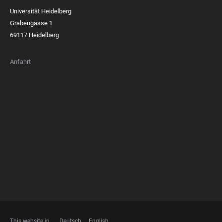
Universität Heidelberg
Grabengasse 1
69117 Heidelberg
Anfahrt
FOOTER
MEMBERSHIPS
This website in
Deutsch
English