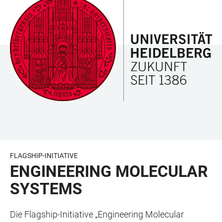
ZUM
HAUPTNAVIGATION
WEBSEITENSUCHE
LINKS
HAUPTINHALT
ÖFFNEN
ÖFFNEN
ZUR
BARRIEREFREIHEIT
FLAGSHIP-INITIATIVE
ENGINEERING MOLECULAR
SYSTEMS
Die Flagship-Initiative „Engineering Molecular