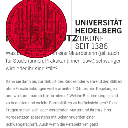
ZUM
HAUPTNAVIGATION
WEBSEITENSUCHE
LINKS
HAUPTINHALT
ÖFFNEN
ÖFFNEN
ZUR
BARRIEREFREIHEIT
MUTTERSCHUTZ
MUTTERSCHUTZ
Was bedeutet es, wenn eine Mitarbeiterin (gilt auch
für Studentinnen, Praktikantinnen, usw.) schwanger
wird oder ihr Kind stillt?
Kann sie dann bis zur Geburt des Kindes oder während der Stillzeit
ohne Einschränkungen weiterarbeiten? Gibt es hier Regelungen
und wo kann man sich informieren? Welche Bestimmungen sind
zu beachten und welche Formalitäten zu berücksichtigen? Diese
Fragen stellen sich jeder werdenden Mutter und ihrem / ihrer
Vorgesetzten spätestens mit Bekanntwerden einer
Schwangerschaft. Auch wenn die Perspektiven ganz