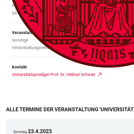
Plöck 70
69117 Heidelberg
Veranstaltungstyp
Sonstige
Veranstaltungsreihe
Kontakt
Universitätsprediger Prof. Dr. Helmut Schwier
ALLE TERMINE DER VERANSTALTUNG
'
UNIVERSITÄ
23
.
4
.
2023
Sonntag