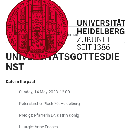
JUMP
OPEN
OPEN
ACCESSIBILITY
TO
MAIN
SEARCH
LINKS
MAIN
NAVIGATION
FORM
CONTENT
This page is only available in German.
UNIVERSITÄTSGOTTESDIE
NST
Date in the past
Sunday, 14 May 2023, 12:00
Peterskirche, Plöck 70, Heidelberg
Predigt: Pfarrerin Dr. Katrin König
Liturgie: Anne Friesen