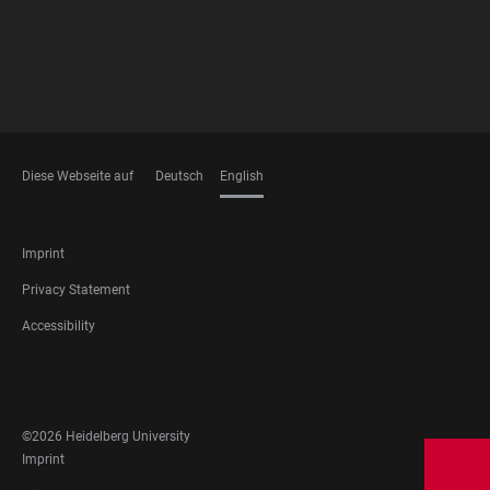
Diese Webseite auf
Deutsch
English
LANGUAGES
FOOTER
Imprint
LEGAL
Privacy Statement
Accessibility
FOOTER
SOCIAL
MEDIA
©2026 Heidelberg University
FOOTER
Imprint
LEGAL