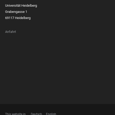
Universität Heidelberg
Grabengasse 1
69117 Heidelberg
Anfahrt
FOOTER
MEMBERSHIPS
This website in
Deutsch
English