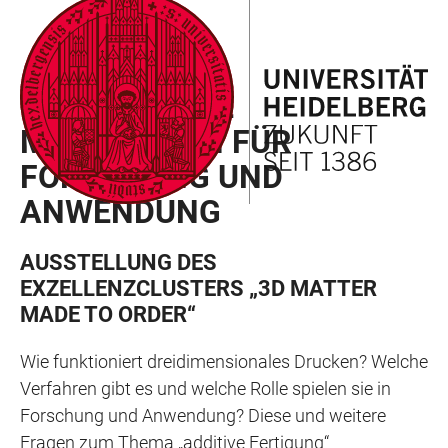
ZUM
HAUPTNAVIGATION
WEBSEITENSUCHE
LINKS
HAUPTINHALT
ÖFFNEN
ÖFFNEN
ZUR
INTELLIGENTE
BARRIEREFREIHEIT
MATERIALIEN FÜR
FORSCHUNG UND
ANWENDUNG
AUSSTELLUNG DES
EXZELLENZCLUSTERS „3D MATTER
MADE TO ORDER“
Wie funktioniert dreidimensionales Drucken? Welche
Verfahren gibt es und welche Rolle spielen sie in
Forschung und Anwendung? Diese und weitere
Fragen zum Thema „additive Fertigung“