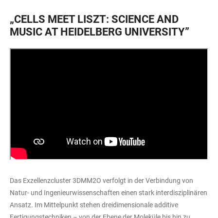
„CELLS MEET LISZT: SCIENCE AND
MUSIC AT HEIDELBERG UNIVERSITY”
Das Exzellenzcluster 3DMM2O verfolgt in der Verbindung von
Natur- und Ingenieurwissenschaften einen stark interdisziplinären
Ansatz. Im Mittelpunkt stehen dreidimensionale additive
Fertigungstechniken – von der Ebene der Moleküle bis hin zu