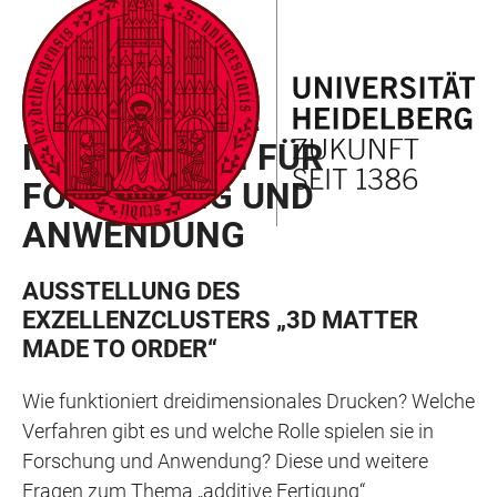
ZUM
HAUPTNAVIGATION
WEBSEITENSUCHE
LINKS
HAUPTINHALT
ÖFFNEN
ÖFFNEN
ZUR
INTELLIGENTE
BARRIEREFREIHEIT
MATERIALIEN FÜR
FORSCHUNG UND
ANWENDUNG
AUSSTELLUNG DES
EXZELLENZCLUSTERS „3D MATTER
MADE TO ORDER“
Wie funktioniert dreidimensionales Drucken? Welche
Verfahren gibt es und welche Rolle spielen sie in
Forschung und Anwendung? Diese und weitere
Fragen zum Thema „additive Fertigung“