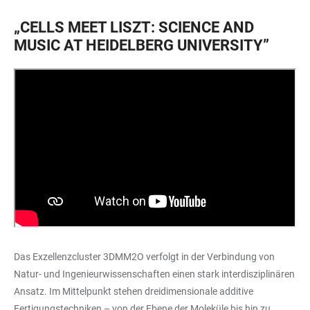
„CELLS MEET LISZT: SCIENCE AND
MUSIC AT HEIDELBERG UNIVERSITY”
Das Exzellenzcluster 3DMM2O verfolgt in der Verbindung von
Natur- und Ingenieurwissenschaften einen stark interdisziplinären
Ansatz. Im Mittelpunkt stehen dreidimensionale additive
Fertigungstechniken – von der Ebene der Moleküle bis hin zu