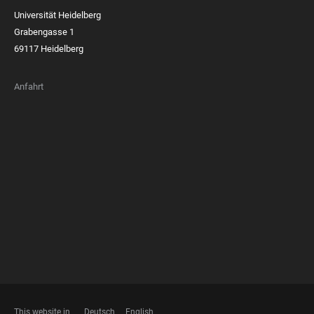
Universität Heidelberg
Grabengasse 1
69117 Heidelberg
Anfahrt
FOOTER
MEMBERSHIPS
This website in
Deutsch
English