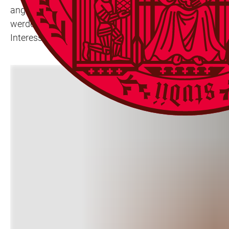
angehören. Der englischsprachige Vortrag vor Universit
werden Studierende und Wissenschaftler der Universitä
Interessensvertretungen und der Wirtschaft.