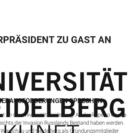
RPRÄSIDENT ZU GAST AN
R HERAUSFORDERUNGEN SPRECHEN
t an der Universität Heidelberg. An der Ruperto Carola
esichts der Invasion Russlands Bestand haben werden.
n Warschau und Heidelberg als Gründungsmitglieder