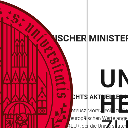
REDE: POLNISCHER MINISTE
ZUKUNFT EUROPAS ANGESICHTS AKTUELLE
präsident der Republik Polen, Mateusz Morawiecki, zu Gas
 und die Frage sprechen, ob die europäischen Werte ang
päischen Universitätsallianz 4EU+, der die Universitäte