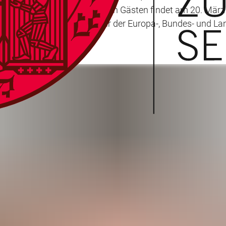
ätsmitgliedern und geladenen Gästen findet am 20. März 20
t Heidelberg sowie Vertreter der Europa-, Bundes- und Lan