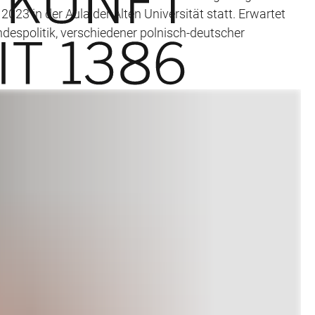
23 in der Aula der Alten Universität statt. Erwartet
despolitik, verschiedener polnisch-deutscher