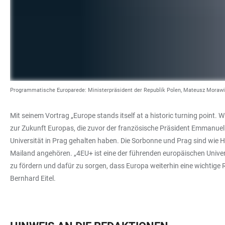
Programmatische Europarede: Ministerpräsident der Republik Polen, Mateusz Morawie
Mit seinem Vortrag „Europe stands itself at a historic turning point. W
zur Zukunft Europas, die zuvor der französische Präsident Emmanuel
Universität in Prag gehalten haben. Die Sorbonne und Prag sind wie
Mailand angehören. „4EU+ ist eine der führenden europäischen Univer
zu fördern und dafür zu sorgen, dass Europa weiterhin eine wichtige R
Bernhard Eitel.