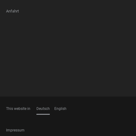
Anfahrt
FOOTER
MEMBERSHIPS
This website in
Deutsch
English
SPRACHEN
FOOTER
Impressum