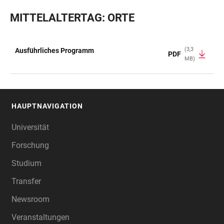
MITTELALTERTAG: ORTE
(3,3
Ausführliches Programm
PDF
MB)
TABELLE
HAUPTNAVIGATION
FOOTER
Universität
Forschung
Studium
Transfer
Newsroom
Veranstaltungen