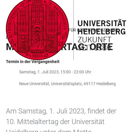
ZUM
HAUPTNAVIGATION
WEBSEITENSUCHE
LINKS
HAUPTINHALT
ÖFFNEN
ÖFFNEN
ZUR
BARRIEREFREIHEIT
FASZINATION MITTELALTER: ORT FÜR ORT ENTDECKEN UND
ERFORSCHEN
MITTELALTERTAG: ORTE
Termin in der Vergangenheit
Samstag, 1. Juli 2023, 15:00 - 22:00 Uhr
Neue Universität, Universitätsplatz, 69117 Heidelberg
Am Samstag, 1. Juli 2023, findet der
10. Mittelaltertag der Universität