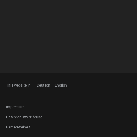
FOOTER
MEMBERSHIPS
This website in
Deutsch
English
SPRACHEN
FOOTER
Impressum
LEGAL
Datenschutzerklärung
Barrierefreiheit