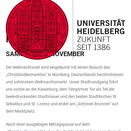
ZUM
HAUPTNAVIGATION
WEBSEITENSUCHE
LINKS
HAUPTINHALT
ÖFFNEN
ÖFFNEN
ZUR
BARRIEREFREIHEIT
EXKURSIONSPROGRAMM
NÜRNBERG
SAMSTAG, 30. NOVEMBER
Die Weihnachtszeit wird eingeläutet mit einem Besuch des
„Christkindlesmarktes“ in Nürnberg, Deutschlands berühmtestem
und schönstem Weihnachtsmarkt. Unser Stadtrundgang führt
uns vorbei an der Kaiserburg, dem Tiergärtner Tor als Teil der
beeindruckenden Stadtmauer und den beiden Stadtkirchen St.
Sebaldus und St. Lorenz und endet am „Schönen Brunnen“ auf
dem Marktplatz.
Nach einer ausgiebigen Mittagspause auf dem