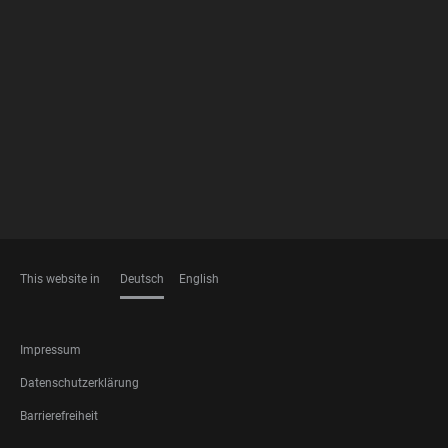
FOOTER
MEMBERSHIPS
This website in
Deutsch
English
SPRACHEN
FOOTER
Impressum
LEGAL
Datenschutzerklärung
Barrierefreiheit