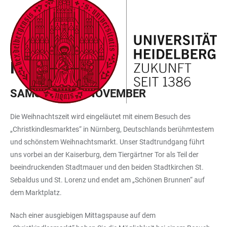
ZUM
HAUPTNAVIGATION
WEBSEITENSUCHE
LINKS
HAUPTINHALT
ÖFFNEN
ÖFFNEN
ZUR
BARRIEREFREIHEIT
EXKURSIONSPROGRAMM
NÜRNBERG
SAMSTAG, 30. NOVEMBER
Die Weihnachtszeit wird eingeläutet mit einem Besuch des
„Christkindlesmarktes“ in Nürnberg, Deutschlands berühmtestem
und schönstem Weihnachtsmarkt. Unser Stadtrundgang führt
uns vorbei an der Kaiserburg, dem Tiergärtner Tor als Teil der
beeindruckenden Stadtmauer und den beiden Stadtkirchen St.
Sebaldus und St. Lorenz und endet am „Schönen Brunnen“ auf
dem Marktplatz.
Nach einer ausgiebigen Mittagspause auf dem