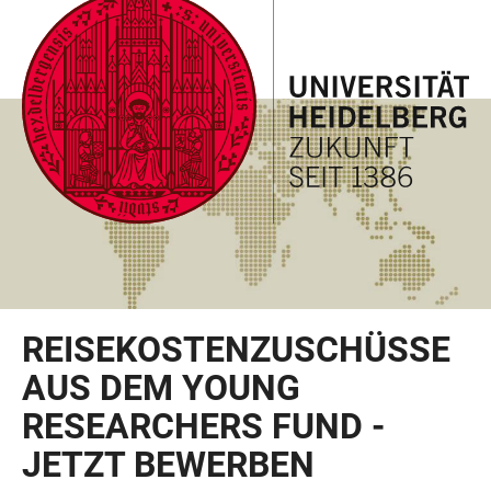
ZUM
HAUPTNAVIGATION
WEBSEITENSUCHE
LINKS
HAUPTINHALT
ÖFFNEN
ÖFFNEN
ZUR
BARRIEREFREIHEIT
REISEKOSTENZUSCHÜSSE
AUS DEM YOUNG
RESEARCHERS FUND -
JETZT BEWERBEN