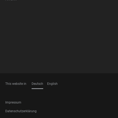
FOOTER
MEMBERSHIPS
This website in
Deutsch
English
SPRACHEN
FOOTER
Impressum
LEGAL
Datenschutzerklärung