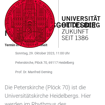
ZUM
HAUPTNAVIGATION
WEBSEITENSUCHE
LINKS
HAUPTINHALT
ÖFFNEN
ÖFFNEN
ZUR
UNIVERSITÄTSGOTTESDIE
BARRIEREFREIHEIT
NST
Termin in der Vergangenheit
Sonntag, 29. Oktober 2023, 11:00 Uhr
Peterskirche, Plöck 70, 69117 Heidelberg
Prof. Dr. Manfred Oeming
Die Peterskirche (Plöck 70) ist die
Universitätskirche Heidelbergs. Hier
werden im Rhythmus des