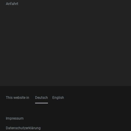
Anfahrt
FOOTER
MEMBERSHIPS
This website in
Deutsch
English
SPRACHEN
FOOTER
Impressum
LEGAL
Datenschutzerklärung