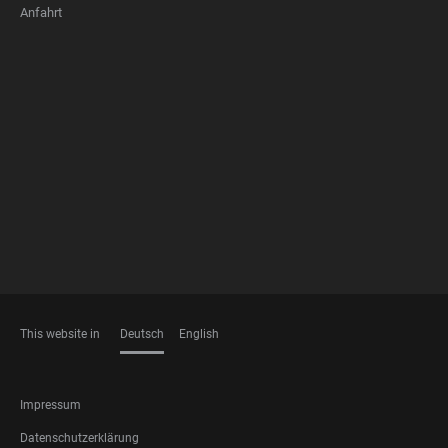
Anfahrt
FOOTER
MEMBERSHIPS
This website in
Deutsch
English
SPRACHEN
FOOTER
Impressum
LEGAL
Datenschutzerklärung