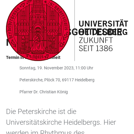
ZUM
HAUPTNAVIGATION
WEBSEITENSUCHE
LINKS
HAUPTINHALT
ÖFFNEN
ÖFFNEN
ZUR
UNIVERSITÄTSGOTTESDIE
BARRIEREFREIHEIT
NST
Termin in der Vergangenheit
Sonntag, 19. November 2023, 11:00 Uhr
Peterskirche, Plöck 70, 69117 Heidelberg
Pfarrer Dr. Christian König
Die Peterskirche ist die
Universitätskirche Heidelbergs. Hier
werden im Rhythmus des