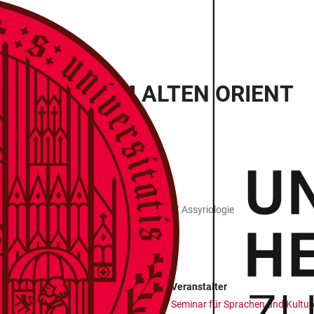
ENSCHAFT IM ALTEN ORIENT
rachen und Kulturen des Vorderen Orients / Assyriologie
Veranstalter
Seminar für Sprachen und Kulture