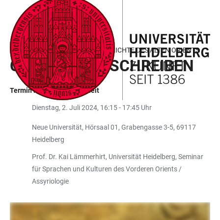
ZUM
HAUPTNAVIGATION
WEBSEITENSUCHE
LINKS
HAUPTINHALT
ÖFFNEN
ÖFFNEN
ZUR
BARRIEREFREIHEIT
RINGVORLESUNG: KULTURGESCHICHTE DES ALTEN ORIENTS
GESCHICHTE SCHREIBEN
Termin in der Vergangenheit
Dienstag, 2. Juli 2024, 16:15 - 17:45 Uhr
Neue Universität, Hörsaal 01, Grabengasse 3-5, 69117
Heidelberg
Prof. Dr. Kai Lämmerhirt, Universität Heidelberg, Seminar
für Sprachen und Kulturen des Vorderen Orients /
Assyriologie