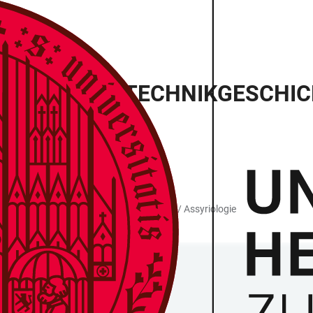
IENTALISCHE TECHNIKGESCHI
berg
prachen und Kulturen des Vorderen Orients / Assyriologie