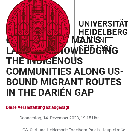
ZUM
HAUPTNAVIGATION
WEBSEITENSUCHE
LINKS
HAUPTINHALT
ÖFFNEN
ÖFFNEN
ZUR
BARRIEREFREIHEIT
MIGRATION AND THE AMERICAS
CROSSING NO MAN’S
LAND? ACKNOWLEDGING
THE INDIGENOUS
COMMUNITIES ALONG US-
BOUND MIGRANT ROUTES
IN THE DARIÉN GAP
Diese Veranstaltung ist abgesagt
Donnerstag, 14. Dezember 2023, 19:15 Uhr
HCA, Curt und Heidemarie Engelhorn Palais, Hauptstraße