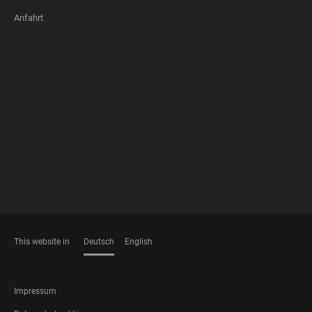
Anfahrt
FOOTER
MEMBERSHIPS
This website in
Deutsch
English
SPRACHEN
FOOTER
Impressum
LEGAL