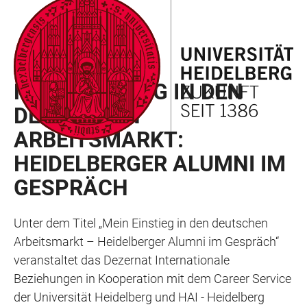
ZUM
HAUPTNAVIGATION
WEBSEITENSUCHE
LINKS
HAUPTINHALT
ÖFFNEN
ÖFFNEN
ZUR
BARRIEREFREIHEIT
VERANSTALTUNGSREIHE
MEIN EINSTIEG IN DEN
DEUTSCHEN
ARBEITSMARKT:
HEIDELBERGER ALUMNI IM
GESPRÄCH
Unter dem Titel „Mein Einstieg in den deutschen
Arbeitsmarkt – Heidelberger Alumni im Gespräch“
veranstaltet das Dezernat Internationale
Beziehungen in Kooperation mit dem Career Service
der Universität Heidelberg und HAI - Heidelberg