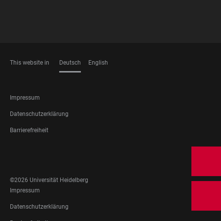
This website in
Deutsch
English
SPRACHEN
FOOTER
Impressum
LEGAL
Datenschutzerklärung
Barrierefreiheit
FOOTER
SOCIAL
MEDIA
©2026 Universität Heidelberg
FOOTER
Impressum
LEGAL
Datenschutzerklärung