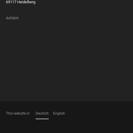
69117 Heidelberg
Anfahrt
FOOTER
MEMBERSHIPS
This website in
Deutsch
English
SPRACHEN