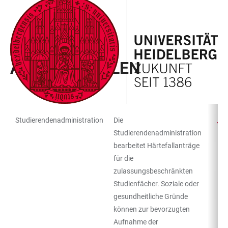
ZUM
HAUPTNAVIGATION
WEBSEITENSUCHE
LINKS
HAUPTINHALT
ÖFFNEN
ÖFFNEN
ZUR
BARRIEREFREIHEIT
CAMPUS KOMPASS
ANLAUFSTELLEN
Studierendenadministration
Die
TABELLENFILTER
TABELLE
Studierendenadministration
bearbeitet Härtefallanträge
für die
zulassungsbeschränkten
Studienfächer. Soziale oder
gesundheitliche Gründe
können zur bevorzugten
Aufnahme der