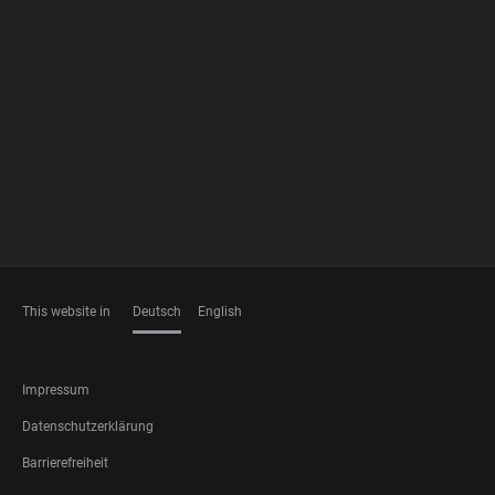
FOOTER
MEMBERSHIPS
This website in
Deutsch
English
SPRACHEN
FOOTER
Impressum
LEGAL
Datenschutzerklärung
Barrierefreiheit