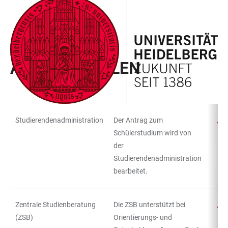
ZUM
HAUPTNAVIGATION
WEBSEITENSUCHE
LINKS
HAUPTINHALT
ÖFFNEN
ÖFFNEN
ZUR
BARRIEREFREIHEIT
CAMPUS KOMPASS
ANLAUFSTELLEN
Studierendenadministration
Der Antrag zum
TABELLENFILTER
TABELLE
Schülerstudium wird von
der
Studierendenadministration
bearbeitet.
Zentrale Studienberatung
Die ZSB unterstützt bei
(ZSB)
Orientierungs- und