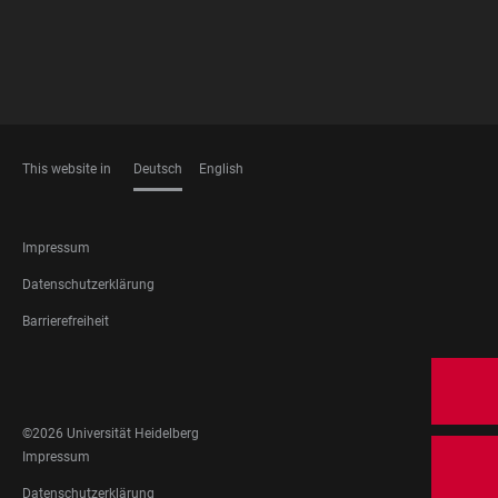
This website in
Deutsch
English
SPRACHEN
FOOTER
Impressum
LEGAL
Datenschutzerklärung
Barrierefreiheit
FOOTER
SOCIAL
MEDIA
©2026 Universität Heidelberg
FOOTER
Impressum
LEGAL
Datenschutzerklärung