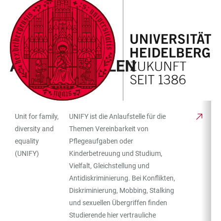
ZUM
HAUPTNAVIGATION
WEBSEITENSUCHE
LINKS
HAUPTINHALT
ÖFFNEN
ÖFFNEN
ZUR
BARRIEREFREIHEIT
CAMPUS KOMPASS
ANLAUFSTELLEN
Unit for family,
UNIFY ist die Anlaufstelle für die
TABELLENFILTER
TABELLE
diversity and
Themen Vereinbarkeit von
equality
Pflegeaufgaben oder
(UNIFY)
Kinderbetreuung und Studium,
Vielfalt, Gleichstellung und
Antidiskriminierung. Bei Konflikten,
Diskriminierung, Mobbing, Stalking
und sexuellen Übergriffen finden
Studierende hier vertrauliche