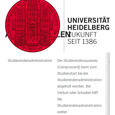
ZUM
HAUPTNAVIGATION
WEBSEITENSUCHE
LINKS
HAUPTINHALT
ÖFFNEN
ÖFFNEN
ZUR
BARRIEREFREIHEIT
CAMPUS KOMPASS
ANLAUFSTELLEN
Studierendenadministration
Der Studierendenausweis
TABELLENFILTER
TABELLE
(Campuscard) kann zum
Studienstart bei der
Studierendenadministration
abgeholt werden. Bei
Verlust oder Schaden hilft
die
Studierendenadministration
weiter.