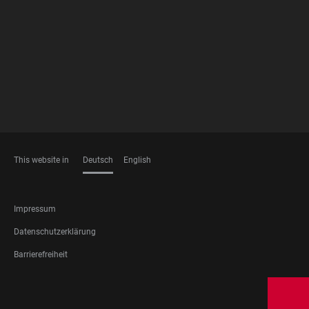
FOOTER
MEMBERSHIPS
This website in
Deutsch
English
SPRACHEN
FOOTER
Impressum
LEGAL
Datenschutzerklärung
Barrierefreiheit
FOOTER
SOCIAL