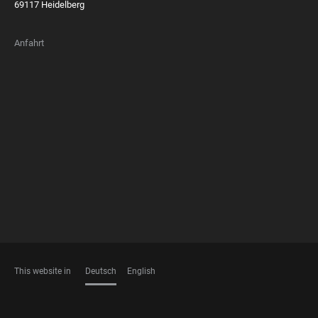
69117 Heidelberg
Anfahrt
FOOTER
MEMBERSHIPS
This website in
Deutsch
English
SPRACHEN