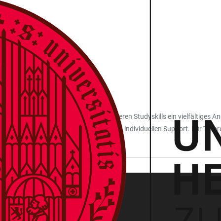
LLS bietet zu Arbeitstechniken und anderen Studyskills ein vielfältiges 
Abschlussarbeit gibt es bedarfsgerechten individuellen Support. Für Tut
izieren und ein Zertifikat erwerben.