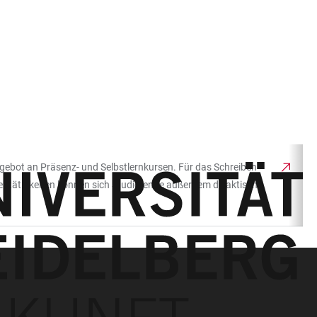
Angebot an Präsenz- und Selbstlernkursen. Für das Schreiben
orentätigkeiten können sich Studierende außerdem dikaktisch