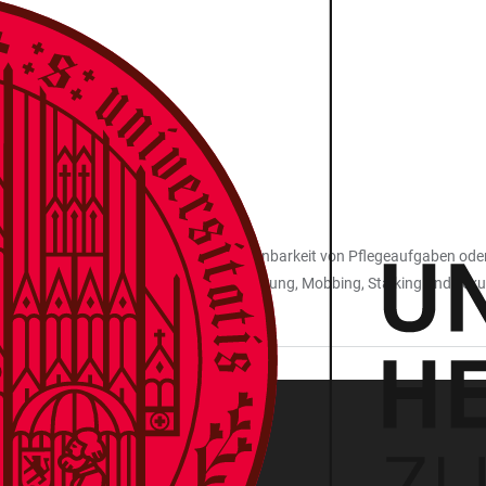
ist die Anlaufstelle für die Themen Vereinbarkeit von Pflegeaufgaben ode
skriminierung. Bei Konflikten, Diskriminierung, Mobbing, Stalking und sexu
ng und Unterstützung.