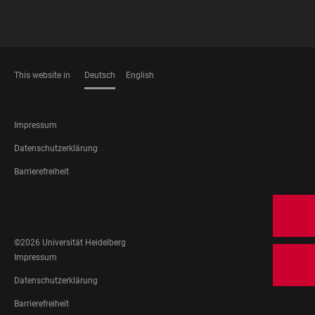
This website in
Deutsch
English
SPRACHEN
FOOTER
Impressum
LEGAL
Datenschutzerklärung
Barrierefreiheit
FOOTER
SOCIAL
MEDIA
©2026 Universität Heidelberg
FOOTER
Impressum
LEGAL
Datenschutzerklärung
Barrierefreiheit