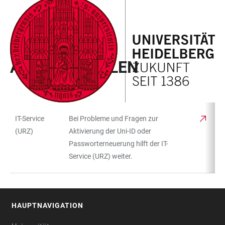
ZUM
HAUPTNAVIGATION
WEBSEITENSUCHE
LINKS
HAUPTINHALT
ÖFFNEN
ÖFFNEN
ZUR
BARRIEREFREIHEIT
CAMPUS KOMPASS
ANLAUFSTELLEN
IT-Service
Bei Probleme und Fragen zur
TABELLENFILTER
TABELLE
(URZ)
Aktivierung der Uni-ID oder
Passworterneuerung hilft der IT-
Service (URZ) weiter.
HAUPTNAVIGATION
FOOTER