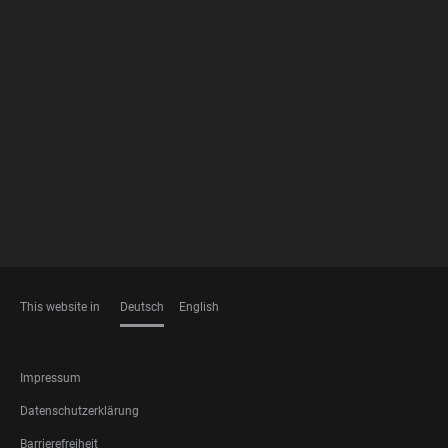
FOOTER
MEMBERSHIPS
This website in
Deutsch
English
SPRACHEN
FOOTER
Impressum
LEGAL
Datenschutzerklärung
Barrierefreiheit