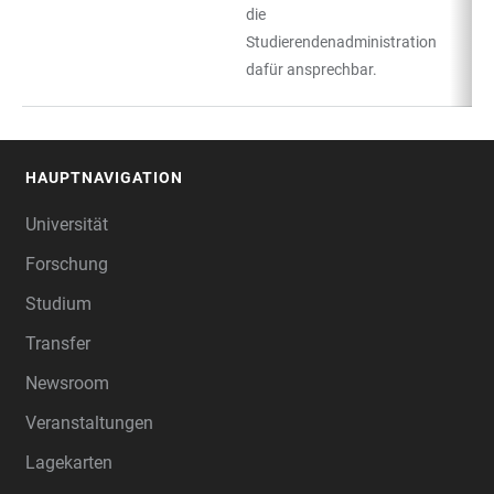
die
Studierendenadministration
dafür ansprechbar.
HAUPTNAVIGATION
FOOTER
Universität
Forschung
Studium
Transfer
Newsroom
Veranstaltungen
Lagekarten