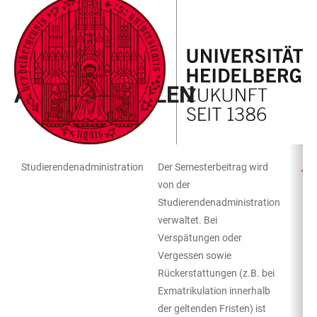
ZUM
HAUPTNAVIGATION
WEBSEITENSUCHE
LINKS
HAUPTINHALT
ÖFFNEN
ÖFFNEN
ZUR
BARRIEREFREIHEIT
CAMPUS KOMPASS
ANLAUFSTELLEN
Studierendenadministration
Der Semesterbeitrag wird
TABELLENFILTER
TABELLE
von der
Studierendenadministration
verwaltet. Bei
Verspätungen oder
Vergessen sowie
Rückerstattungen (z.B. bei
Exmatrikulation innerhalb
der geltenden Fristen) ist