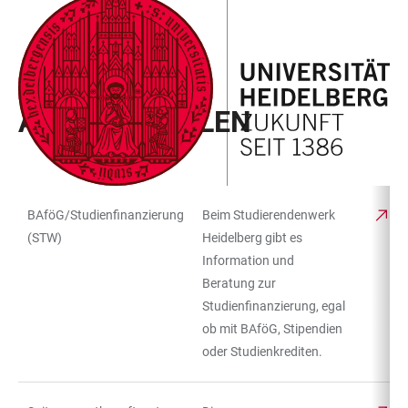
ZUM
HAUPTNAVIGATION
WEBSEITENSUCHE
LINKS
HAUPTINHALT
ÖFFNEN
ÖFFNEN
ZUR
BARRIEREFREIHEIT
CAMPUS KOMPASS
ANLAUFSTELLEN
BAföG/Studienfinanzierung
Beim Studierendenwerk
TABELLENFILTER
TABELLE
(STW)
Heidelberg gibt es
Information und
Beratung zur
Studienfinanzierung, egal
ob mit BAföG, Stipendien
oder Studienkrediten.