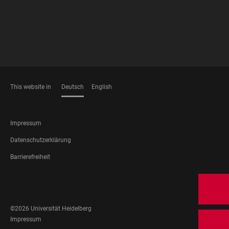
This website in
Deutsch
English
SPRACHEN
FOOTER
Impressum
LEGAL
Datenschutzerklärung
Barrierefreiheit
FOOTER
SOCIAL
MEDIA
©2026 Universität Heidelberg
FOOTER
Impressum