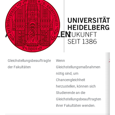
ZUM
HAUPTNAVIGATION
WEBSEITENSUCHE
LINKS
HAUPTINHALT
ÖFFNEN
ÖFFNEN
ZUR
BARRIEREFREIHEIT
CAMPUS KOMPASS
ANLAUFSTELLEN
Gleichstellungsbeauftragte
Wenn
TABELLENFILTER
TABELLE
der Fakultäten
Gleichstellungsmaßnahmen
nötig sind, um
Chancengleichheit
herzustellen, können sich
Studierende an die
Gleichstellungsbeauftragten
ihrer Fakultäten wenden.