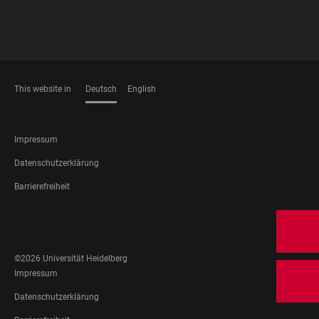
This website in
Deutsch
English
SPRACHEN
FOOTER
Impressum
LEGAL
Datenschutzerklärung
Barrierefreiheit
FOOTER
SOCIAL
MEDIA
©2026 Universität Heidelberg
FOOTER
Impressum
LEGAL
Datenschutzerklärung