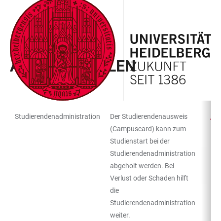
ZUM
HAUPTNAVIGATION
WEBSEITENSUCHE
LINKS
HAUPTINHALT
ÖFFNEN
ÖFFNEN
ZUR
BARRIEREFREIHEIT
CAMPUS KOMPASS
ANLAUFSTELLEN
Studierendenadministration
Der Studierendenausweis
TABELLENFILTER
TABELLE
(Campuscard) kann zum
Studienstart bei der
Studierendenadministration
abgeholt werden. Bei
Verlust oder Schaden hilft
die
Studierendenadministration
weiter.