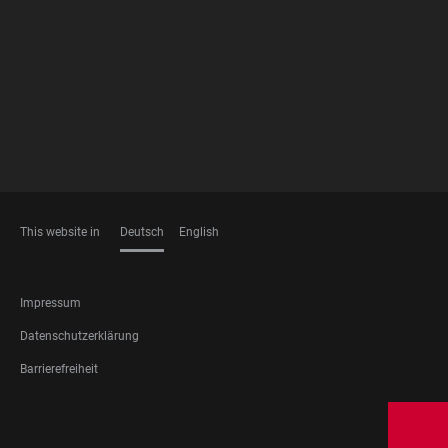
FOOTER
MEMBERSHIPS
This website in
Deutsch
English
SPRACHEN
FOOTER
Impressum
LEGAL
Datenschutzerklärung
Barrierefreiheit
FOOTER
SOCIAL