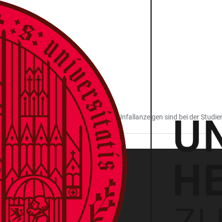
rende sind gesetzlich Unfallversichert. Unfallanzeigen sind bei der Studi