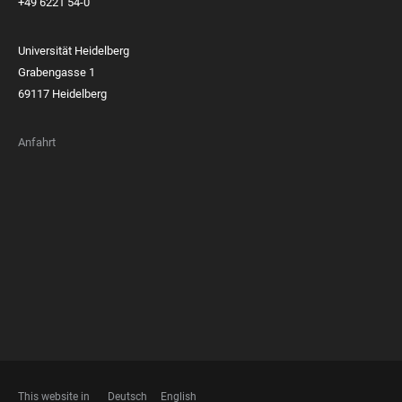
+49 6221 54-0
Universität Heidelberg
Grabengasse 1
69117 Heidelberg
Anfahrt
FOOTER
MEMBERSHIPS
This website in
Deutsch
English