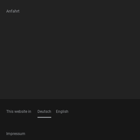
Anfahrt
FOOTER
MEMBERSHIPS
This website in
Deutsch
English
SPRACHEN
FOOTER
Impressum