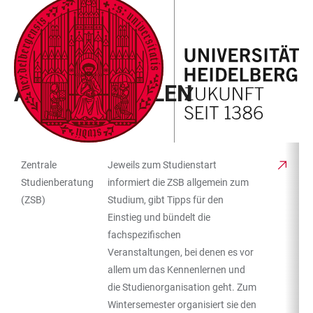
ZUM
HAUPTNAVIGATION
WEBSEITENSUCHE
LINKS
HAUPTINHALT
ÖFFNEN
ÖFFNEN
ZUR
BARRIEREFREIHEIT
CAMPUS KOMPASS
ANLAUFSTELLEN
Zentrale
Jeweils zum Studienstart
TABELLENFILTER
TABELLE
Studienberatung
informiert die ZSB allgemein zum
(ZSB)
Studium, gibt Tipps für den
Einstieg und bündelt die
fachspezifischen
Veranstaltungen, bei denen es vor
allem um das Kennenlernen und
die Studienorganisation geht. Zum
Wintersemester organisiert sie den