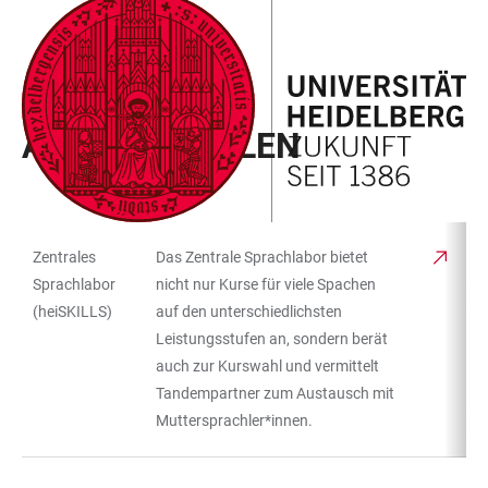
ZUM
HAUPTNAVIGATION
WEBSEITENSUCHE
LINKS
HAUPTINHALT
ÖFFNEN
ÖFFNEN
ZUR
BARRIEREFREIHEIT
CAMPUS KOMPASS
ANLAUFSTELLEN
Zentrales
Das Zentrale Sprachlabor bietet
TABELLENFILTER
TABELLE
Sprachlabor
nicht nur Kurse für viele Spachen
(heiSKILLS)
auf den unterschiedlichsten
Leistungsstufen an, sondern berät
auch zur Kurswahl und vermittelt
Tandempartner zum Austausch mit
Muttersprachler*innen.