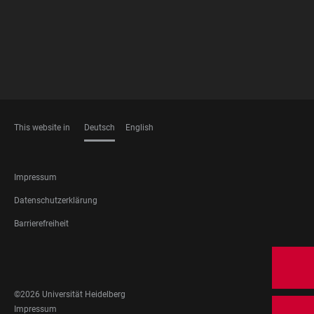
This website in
Deutsch
English
SPRACHEN
FOOTER
Impressum
LEGAL
Datenschutzerklärung
Barrierefreiheit
FOOTER
SOCIAL
MEDIA
©2026 Universität Heidelberg
FOOTER
Impressum