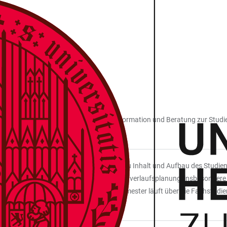
Studierendenwerk Heidelberg gibt es Information und Beratung zur Studie
nkrediten.
tudienberatungen beantworten Fragen zu Inhalt und Aufbau des Studien
en bei der Studienorientierung und Studienverlaufsplanung, insbesondere
usland und die Einstufung ins höhere Semester läuft über die Fachstudie
enorganisation gibt es Unterstützung.