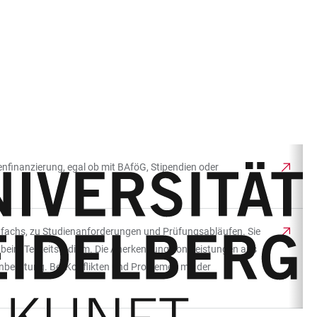
nfinanzierung, egal ob mit BAföG, Stipendien oder
fachs, zu Studienanforderungen und Prüfungsabläufen. Sie
 beim Teilzeitstudium. Die Anerkennung von Leistungen aus
nberatung. Bei Konflikten und Problemen mit der