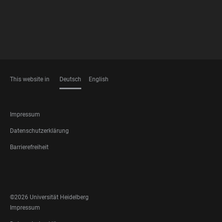
This website in
Deutsch
English
SPRACHEN
FOOTER
Impressum
LEGAL
Datenschutzerklärung
Barrierefreiheit
FOOTER
SOCIAL
MEDIA
©2026 Universität Heidelberg
FOOTER
Impressum
LEGAL