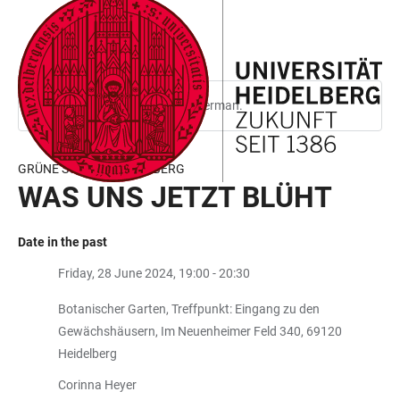
JUMP
OPEN
OPEN
ACCESSIBILITY
TO
MAIN
SEARCH
LINKS
MAIN
NAVIGATION
FORM
CONTENT
This page is only available in German.
GRÜNE SCHULE HEIDELBERG
WAS UNS JETZT BLÜHT
Date in the past
Friday, 28 June 2024, 19:00 - 20:30
Botanischer Garten, Treffpunkt: Eingang zu den
Gewächshäusern, Im Neuenheimer Feld 340, 69120
Heidelberg
Corinna Heyer