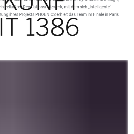
 zelluläres Regulationsnetzwerk, mit dem sich „intelligente“
zung ihres Projekts PHOENICS erhielt das Team im Finale in Paris