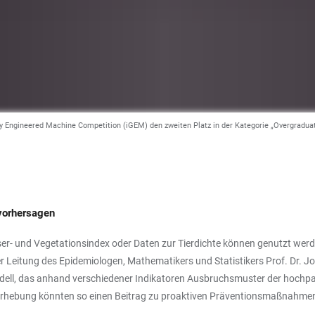
lly Engineered Machine Competition (iGEM) den zweiten Platz in der Kategorie „Overgradua
vorhersagen
er- und Vegetationsindex oder Daten zur Tierdichte können genutzt werd
r Leitung des Epidemiologen, Mathematikers und Statistikers Prof. Dr. Jo
dell, das anhand verschiedener Indikatoren Ausbruchsmuster der hochpa
erhebung könnten so einen Beitrag zu proaktiven Präventionsmaßnahmen 