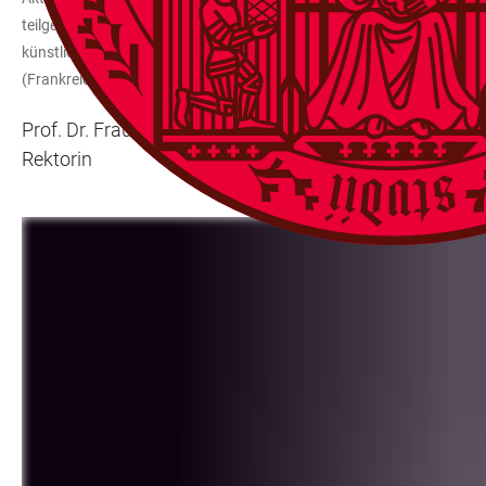
teilgenommen. Die Heidelberger belegten den zweiten Platz in der Kat
künstliche Immunzellen herstellen lassen. Sie könnten einen neuen An
(Frankreich) eine Goldmedaille sowie den „Best Oncology Award“. Wir 
Prof. Dr. Frauke Melchior
Rektorin