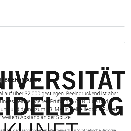
IEBE EHEMALIGE,
auf über 32.000 gestiegen. Beeindruckend ist aber
bundesweit geregelten Prüfungen (z. B. Jura und
ung und damit zum 13. Mal in Reihe liegt die Ruperto
t weitem Abstand an der Spitze.
n (iGEM), dem renommierten Wettbewerb für Synthetische Biologie,