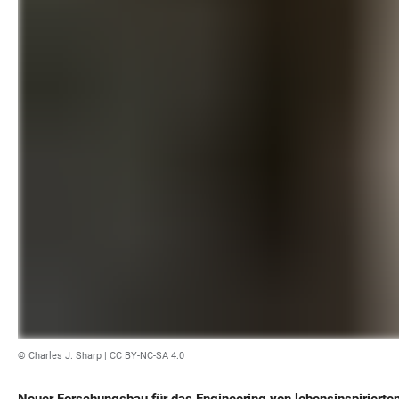
© Charles J. Sharp
|
CC BY-NC-SA 4.0