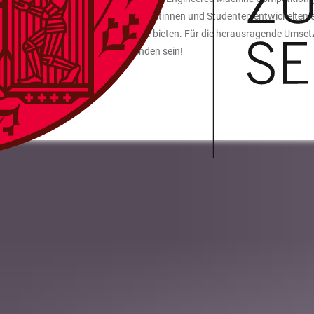
egorie „Overgraduate“. Die 22 Studentinnen und Studenten entwickelten ein
satz für eine gezielte Krebstherapie bieten. Für die herausragende Umset
dürfen stolz auf unsere Studierenden sein!