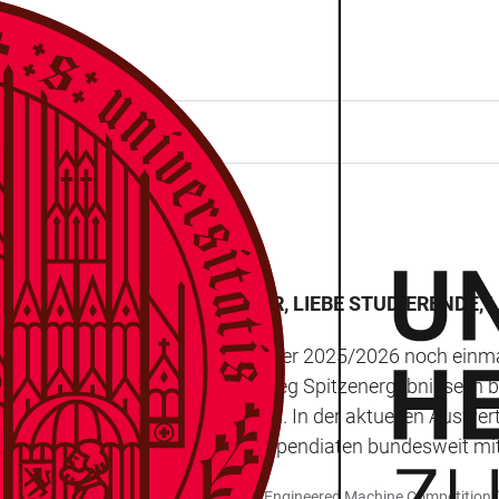
EITERINNEN UND MITARBEITER, LIEBE STUDIERENDE, L
endenzahlen zum Wintersemester 2025/2026 noch einmal 
unserer Studierenden, die durchweg Spitzenergebnisse in 
schen Wettbewerben auszeichnen. In der aktuellen Auswert
 deutschen Volkes geförderten Stipendiaten bundesweit mi
olgreich an der International Genetically Engineered Machine Competitio