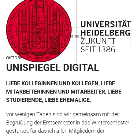
JUMP
OPEN
OPEN
ACCESSIBILITY
TO
MAIN
SEARCH
LINKS
MAIN
NAVIGATION
FORM
CONTENT
This page is only available in German.
OKTOBER 2025
UNISPIEGEL DIGITAL
LIEBE KOLLEGINNEN UND KOLLEGEN, LIEBE
MITARBEITERINNEN UND MITARBEITER, LIEBE
STUDIERENDE, LIEBE EHEMALIGE,
vor wenigen Tagen sind wir gemeinsam mit der
Begrüßung der Erstsemester in das Wintersemester
gestartet, für das ich allen Mitgliedern der