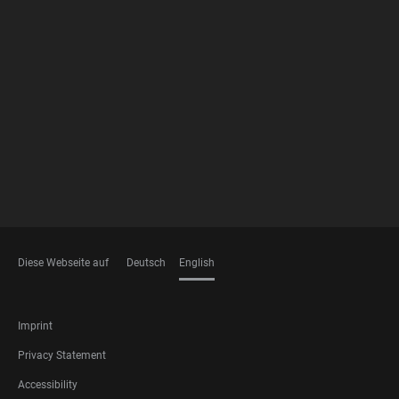
FOOTER
MEMBERSHIPS
Diese Webseite auf
Deutsch
English
LANGUAGES
FOOTER
Imprint
LEGAL
Privacy Statement
Accessibility