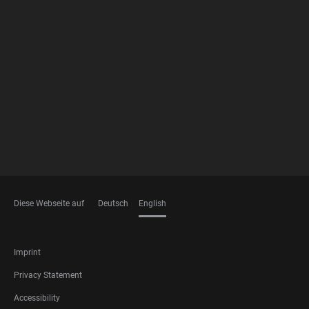
FOOTER
MEMBERSHIPS
Diese Webseite auf
Deutsch
English
LANGUAGES
FOOTER
Imprint
LEGAL
Privacy Statement
Accessibility