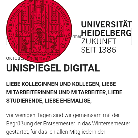
JUMP
OPEN
OPEN
ACCESSIBILITY
TO
MAIN
SEARCH
LINKS
MAIN
NAVIGATION
FORM
CONTENT
This page is only available in German.
OKTOBER 2025
UNISPIEGEL DIGITAL
LIEBE KOLLEGINNEN UND KOLLEGEN, LIEBE
MITARBEITERINNEN UND MITARBEITER, LIEBE
STUDIERENDE, LIEBE EHEMALIGE,
vor wenigen Tagen sind wir gemeinsam mit der
Begrüßung der Erstsemester in das Wintersemester
gestartet, für das ich allen Mitgliedern der