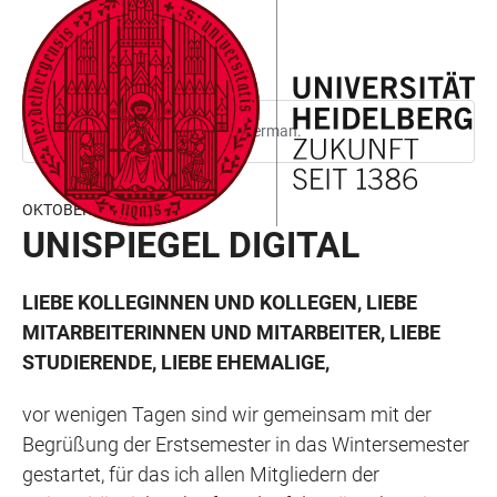
JUMP
OPEN
OPEN
ACCESSIBILITY
TO
MAIN
SEARCH
LINKS
MAIN
NAVIGATION
FORM
CONTENT
This page is only available in German.
OKTOBER 2025
UNISPIEGEL DIGITAL
LIEBE KOLLEGINNEN UND KOLLEGEN, LIEBE
MITARBEITERINNEN UND MITARBEITER, LIEBE
STUDIERENDE, LIEBE EHEMALIGE,
vor wenigen Tagen sind wir gemeinsam mit der
Begrüßung der Erstsemester in das Wintersemester
gestartet, für das ich allen Mitgliedern der