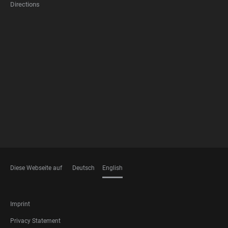
Directions
FOOTER
MEMBERSHIPS
Diese Webseite auf
Deutsch
English
LANGUAGES
FOOTER
Imprint
LEGAL
Privacy Statement