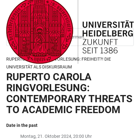
JUMP
OPEN
OPEN
ACCESSIBILITY
TO
MAIN
SEARCH
LINKS
MAIN
NAVIGATION
FORM
CONTENT
This page is only available in German.
RUPERTO CAROLA RINGVORLESUNG: FREIHEIT?! DIE
UNIVERSITÄT ALS DISKURSRAUM
RUPERTO CAROLA
RINGVORLESUNG:
CONTEMPORARY THREATS
TO ACADEMIC FREEDOM
Date in the past
Montag, 21. Oktober 2024, 20:00 Uhr