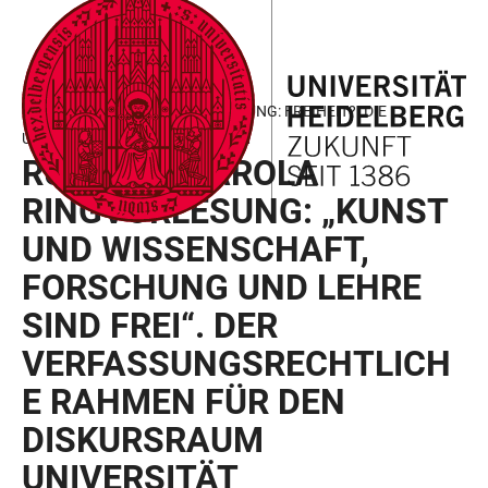
ZUM
HAUPTNAVIGATION
WEBSEITENSUCHE
LINKS
HAUPTINHALT
ÖFFNEN
ÖFFNEN
ZUR
BARRIEREFREIHEIT
RUPERTO CAROLA RINGVORLESUNG: FREIHEIT?! DIE
UNIVERSITÄT ALS DISKURSRAUM
RUPERTO CAROLA
RINGVORLESUNG: „KUNST
UND WISSENSCHAFT,
FORSCHUNG UND LEHRE
SIND FREI“. DER
VERFASSUNGSRECHTLICH
E RAHMEN FÜR DEN
DISKURSRAUM
UNIVERSITÄT