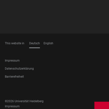
This website in
Deutsch
English
SPRACHEN
FOOTER
Impressum
LEGAL
Datenschutzerklärung
Barrierefreiheit
FOOTER
SOCIAL
MEDIA
©2026 Universität Heidelberg
FOOTER
Impressum