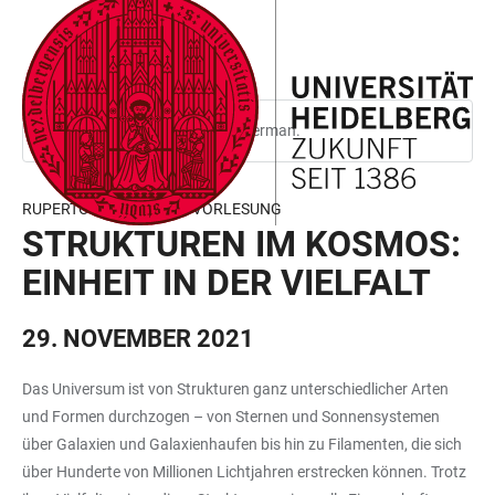
JUMP
OPEN
OPEN
ACCESSIBILITY
TO
MAIN
SEARCH
LINKS
MAIN
NAVIGATION
FORM
CONTENT
This page is only available in German.
RUPERTO CAROLA RINGVORLESUNG
STRUKTUREN IM KOSMOS:
EINHEIT IN DER VIELFALT
29. NOVEMBER 2021
Das Universum ist von Strukturen ganz unterschiedlicher Arten
und Formen durchzogen – von Sternen und Sonnensystemen
über Galaxien und Galaxienhaufen bis hin zu Filamenten, die sich
über Hunderte von Millionen Lichtjahren erstrecken können. Trotz