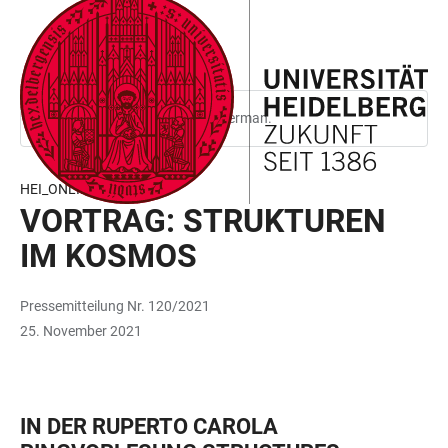
JUMP
OPEN
OPEN
ACCESSIBILITY
TO
MAIN
SEARCH
LINKS
MAIN
NAVIGATION
FORM
CONTENT
This page is only available in German.
HEI_ONLINE
VORTRAG: STRUKTUREN
IM KOSMOS
Pressemitteilung Nr. 120/2021
25. November 2021
IN DER RUPERTO CAROLA